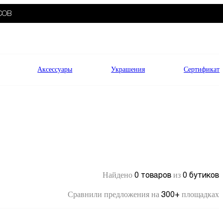
СОВ
Аксессуары
Украшения
Сертификат
0 товаров
0 бутиков
Найдено
из
300+
Сравнили предложения на
площадках