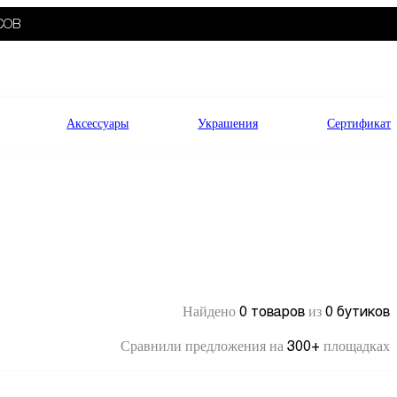
СОВ
Аксессуары
Украшения
Сертификат
0 товаров
0 бутиков
Найдено
из
300+
Сравнили предложения на
площадках