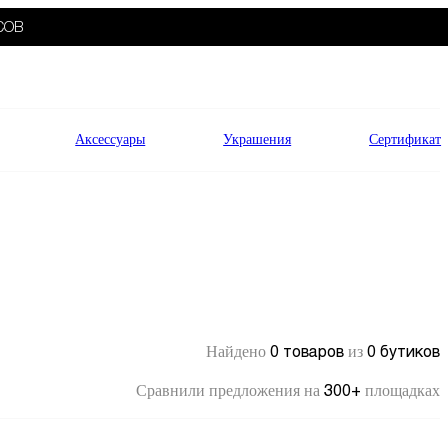
СОВ
Аксессуары
Украшения
Сертификат
0 товаров
0 бутиков
Найдено
из
300+
Сравнили предложения на
площадках