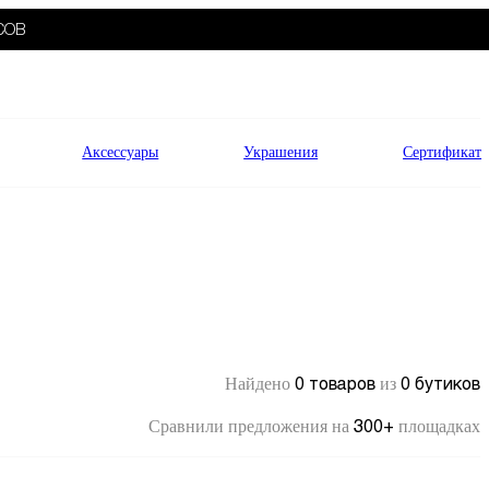
СОВ
Аксессуары
Украшения
Сертификат
0 товаров
0 бутиков
Найдено
из
300+
Сравнили предложения на
площадках