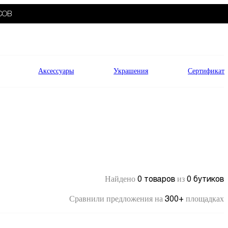
СОВ
Аксессуары
Украшения
Сертификат
0 товаров
0 бутиков
Найдено
из
300+
Сравнили предложения на
площадках