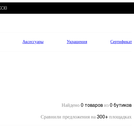
СОВ
Аксессуары
Украшения
Сертификат
0 товаров
0 бутиков
Найдено
из
300+
Сравнили предложения на
площадках