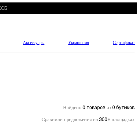
СОВ
Аксессуары
Украшения
Сертификат
0 товаров
0 бутиков
Найдено
из
300+
Сравнили предложения на
площадках