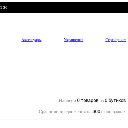
СОВ
Аксессуары
Украшения
Сертификат
0 товаров
0 бутиков
Найдено
из
300+
Сравнили предложения на
площадках