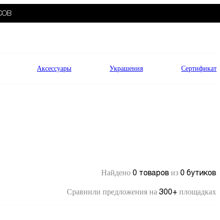
СОВ
Аксессуары
Украшения
Сертификат
0 товаров
0 бутиков
Найдено
из
300+
Сравнили предложения на
площадках