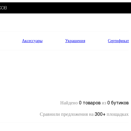
СОВ
Аксессуары
Украшения
Сертификат
0 товаров
0 бутиков
Найдено
из
300+
Сравнили предложения на
площадках