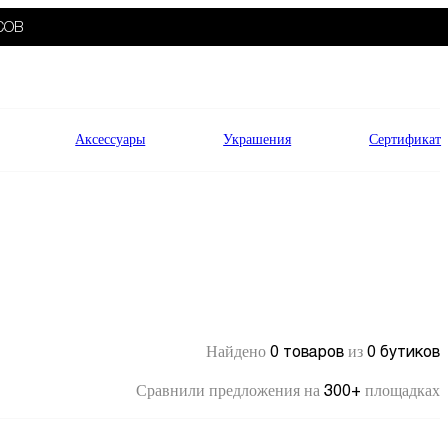
СОВ
Аксессуары
Украшения
Сертификат
0 товаров
0 бутиков
Найдено
из
300+
Сравнили предложения на
площадках