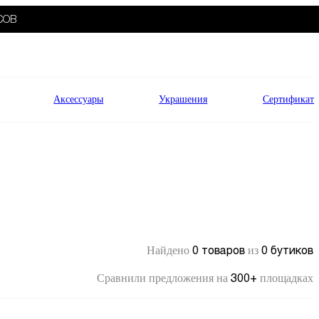
СОВ
Аксессуары
Украшения
Сертификат
0 товаров
0 бутиков
Найдено
из
300+
Сравнили предложения на
площадках