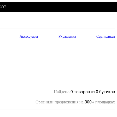
СОВ
Аксессуары
Украшения
Сертификат
0 товаров
0 бутиков
Найдено
из
300+
Сравнили предложения на
площадках