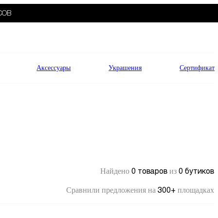
СОВ
Аксессуары
Украшения
Сертификат
0 товаров
0 бутиков
Найдено
из
300+
Сравнили предложения на
площадках