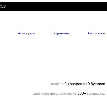
СОВ
Аксессуары
Украшения
Сертификат
0 товаров
0 бутиков
Найдено
из
300+
Сравнили предложения на
площадках