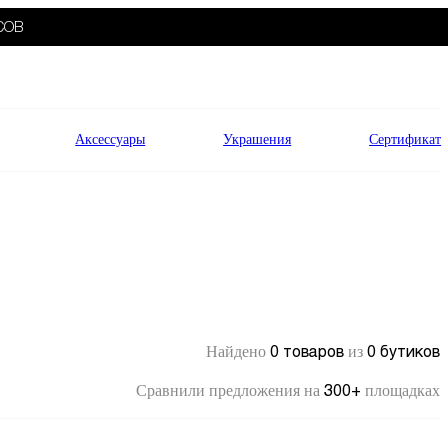
СОВ
Аксессуары
Украшения
Сертификат
0 товаров
0 бутиков
Найдено
из
300+
Сравнили предложения на
площадках