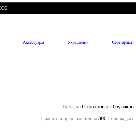
СОВ
Аксессуары
Украшения
Сертификат
0 товаров
0 бутиков
Найдено
из
300+
Сравнили предложения на
площадках