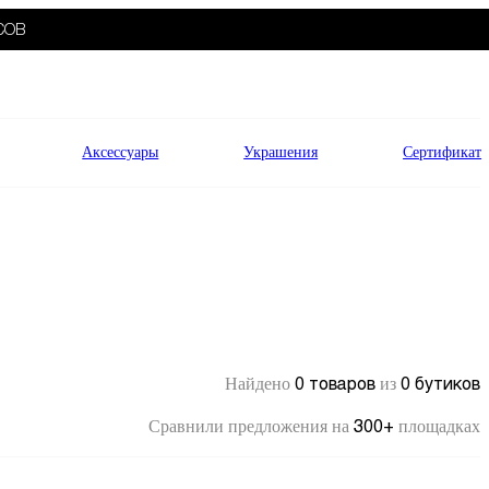
СОВ
Аксессуары
Украшения
Сертификат
0 товаров
0 бутиков
Найдено
из
300+
Сравнили предложения на
площадках