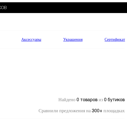
СОВ
Аксессуары
Украшения
Сертификат
0 товаров
0 бутиков
Найдено
из
300+
Сравнили предложения на
площадках