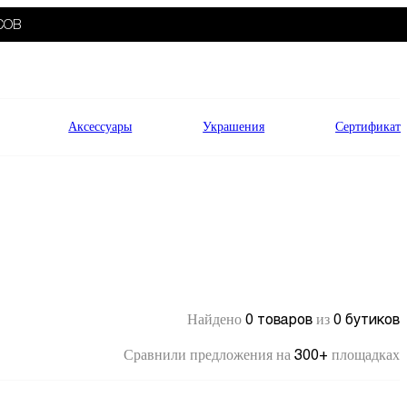
СОВ
Аксессуары
Украшения
Сертификат
0 товаров
0 бутиков
Найдено
из
300+
Сравнили предложения на
площадках