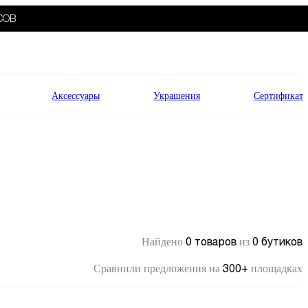
СОВ
Аксессуары
Украшения
Сертификат
0 товаров
0 бутиков
Найдено
из
300+
Сравнили предложения на
площадках