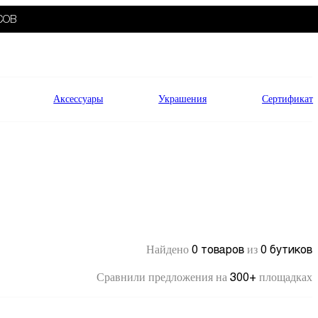
СОВ
Аксессуары
Украшения
Сертификат
0 товаров
0 бутиков
Найдено
из
300+
Сравнили предложения на
площадках