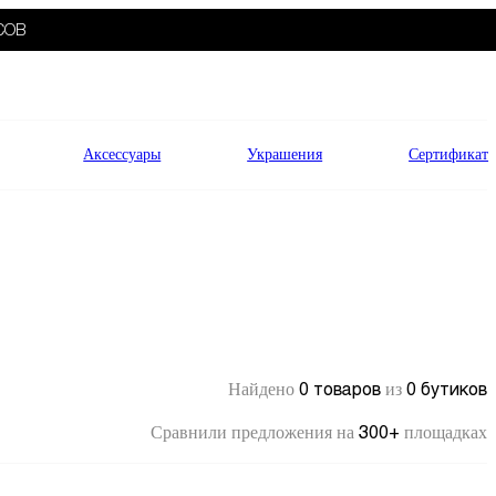
СОВ
Аксессуары
Украшения
Сертификат
0 товаров
0 бутиков
Найдено
из
300+
Сравнили предложения на
площадках