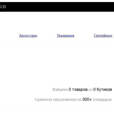
СОВ
Аксессуары
Украшения
Сертификат
0 товаров
0 бутиков
Найдено
из
300+
Сравнили предложения на
площадках