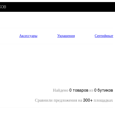
СОВ
Аксессуары
Украшения
Сертификат
0 товаров
0 бутиков
Найдено
из
300+
Сравнили предложения на
площадках