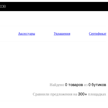
СОВ
Аксессуары
Украшения
Сертификат
0 товаров
0 бутиков
Найдено
из
300+
Сравнили предложения на
площадках