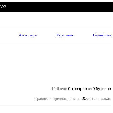
СОВ
Аксессуары
Украшения
Сертификат
0 товаров
0 бутиков
Найдено
из
300+
Сравнили предложения на
площадках