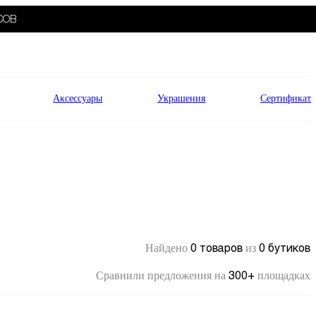
СОВ
Аксессуары
Украшения
Сертификат
0 товаров
0 бутиков
Найдено
из
300+
Сравнили предложения на
площадках