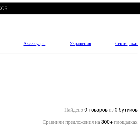
СОВ
Аксессуары
Украшения
Сертификат
0 товаров
0 бутиков
Найдено
из
300+
Сравнили предложения на
площадках