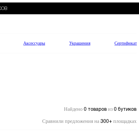
СОВ
Аксессуары
Украшения
Сертификат
0 товаров
0 бутиков
Найдено
из
300+
Сравнили предложения на
площадках