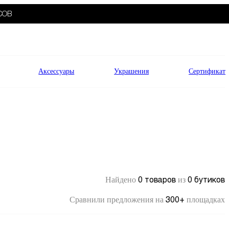
СОВ
Аксессуары
Украшения
Сертификат
0 товаров
0 бутиков
Найдено
из
300+
Сравнили предложения на
площадках