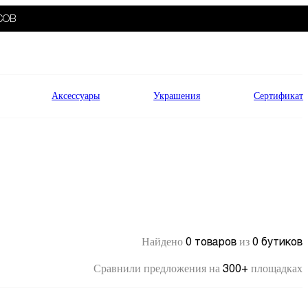
СОВ
Аксессуары
Украшения
Сертификат
0 товаров
0 бутиков
Найдено
из
300+
Сравнили предложения на
площадках