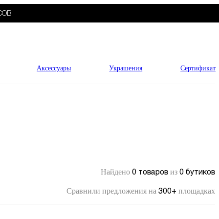
СОВ
Аксессуары
Украшения
Сертификат
0 товаров
0 бутиков
Найдено
из
300+
Сравнили предложения на
площадках