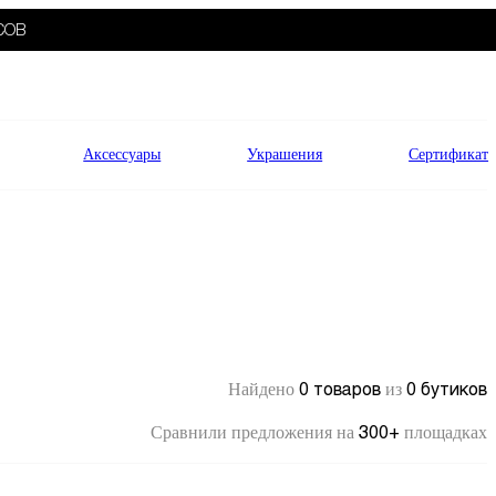
СОВ
Аксессуары
Украшения
Сертификат
0 товаров
0 бутиков
Найдено
из
300+
Сравнили предложения на
площадках