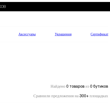
СОВ
Аксессуары
Украшения
Сертификат
0 товаров
0 бутиков
Найдено
из
300+
Сравнили предложения на
площадках