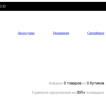
СОВ
Аксессуары
Украшения
Сертификат
0 товаров
0 бутиков
Найдено
из
300+
Сравнили предложения на
площадках