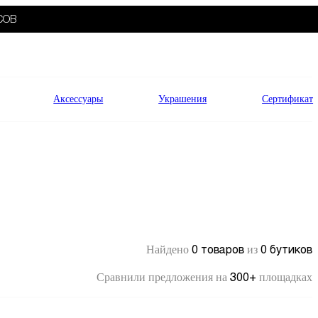
СОВ
Аксессуары
Украшения
Сертификат
0 товаров
0 бутиков
Найдено
из
300+
Сравнили предложения на
площадках