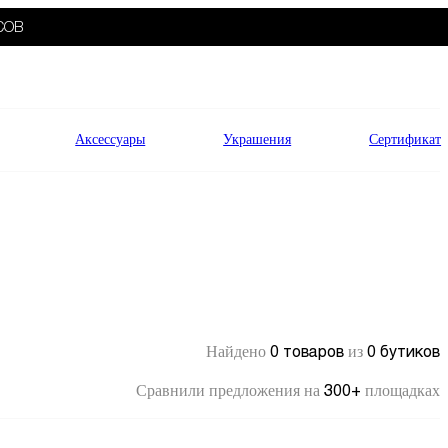
СОВ
Аксессуары
Украшения
Сертификат
0 товаров
0 бутиков
Найдено
из
300+
Сравнили предложения на
площадках