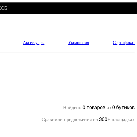
СОВ
Аксессуары
Украшения
Сертификат
0 товаров
0 бутиков
Найдено
из
300+
Сравнили предложения на
площадках