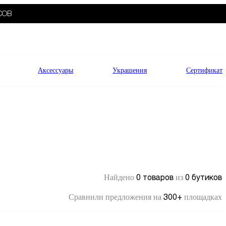
СОВ
Аксессуары
Украшения
Сертификат
0 товаров
0 бутиков
Найдено
из
300+
Сравнили предложения на
площадках