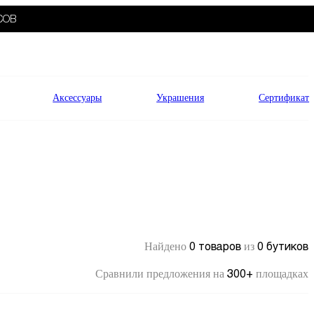
СОВ
Аксессуары
Украшения
Сертификат
0 товаров
0 бутиков
Найдено
из
300+
Сравнили предложения на
площадках