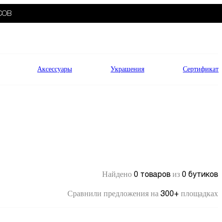
СОВ
Аксессуары
Украшения
Сертификат
0 товаров
0 бутиков
Найдено
из
300+
Сравнили предложения на
площадках