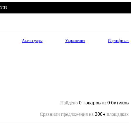
СОВ
Аксессуары
Украшения
Сертификат
0 товаров
0 бутиков
Найдено
из
300+
Сравнили предложения на
площадках