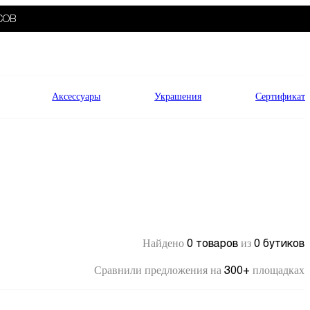
СОВ
Аксессуары
Украшения
Сертификат
0 товаров
0 бутиков
Найдено
из
300+
Сравнили предложения на
площадках