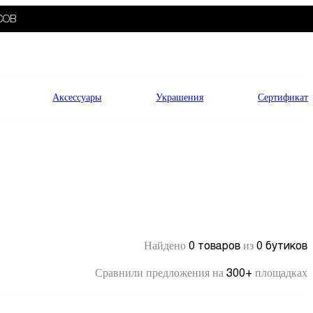
СОВ
Аксессуары
Украшения
Сертификат
0 товаров
0 бутиков
Найдено
из
300+
Сравнили предложения на
площадках