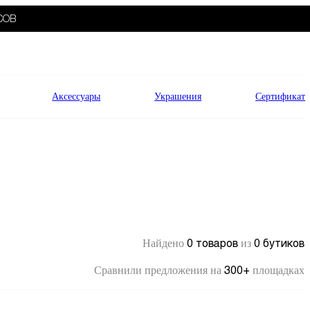
СОВ
Аксессуары
Украшения
Сертификат
0 товаров
0 бутиков
Найдено
из
300+
Сравнили предложения на
площадках