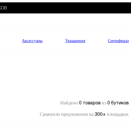
СОВ
Аксессуары
Украшения
Сертификат
0 товаров
0 бутиков
Найдено
из
300+
Сравнили предложения на
площадках