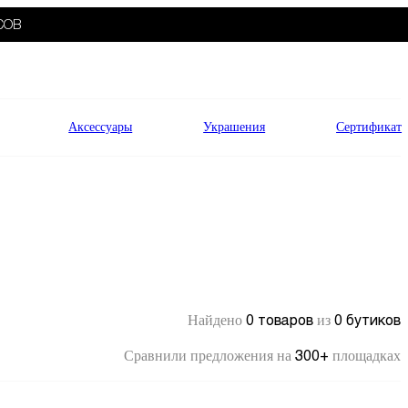
СОВ
Аксессуары
Украшения
Сертификат
0 товаров
0 бутиков
Найдено
из
300+
Сравнили предложения на
площадках