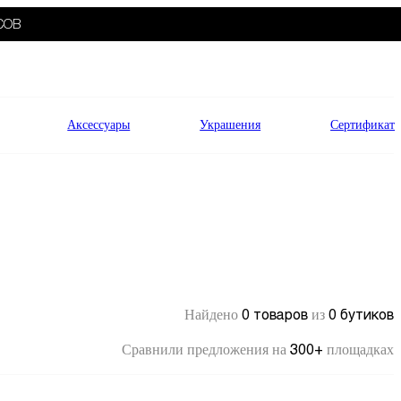
СОВ
Аксессуары
Украшения
Сертификат
0 товаров
0 бутиков
Найдено
из
300+
Сравнили предложения на
площадках