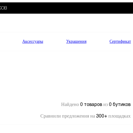
СОВ
Аксессуары
Украшения
Сертификат
0 товаров
0 бутиков
Найдено
из
300+
Сравнили предложения на
площадках